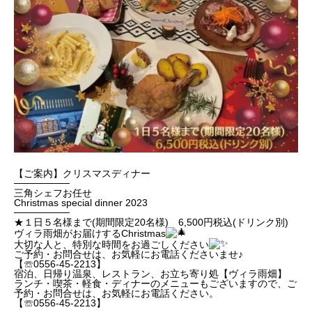
【ご案内】クリスマスディナー
────────
三角シェフお任せ
Christmas special dinner 2023
────────
★１日５名様まで(期間限定20名様) 6,500円税込(ドリンク別)
ヴィラ雨畑がお届けするChristmas
大切な人と、特別な時間をお過ごしください
ご予約・お問合せは、お気軽にお電話くださいませ♪
【☏0556-45-2213】
宿泊、日帰り温泉、レストラン、お立ち寄り処【ヴィラ雨畑】
ランチ・喫茶・軽食・ディナーのメニューもございますので、ご
予約・お問合せは、お気軽にお電話ください。
【☏0556-45-2213】